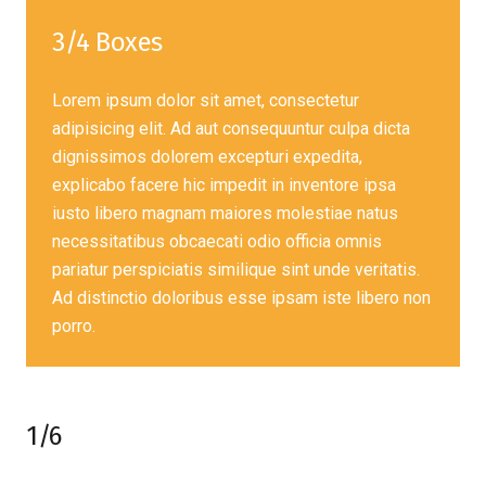
3/4 Boxes
Lorem ipsum dolor sit amet, consectetur
adipisicing elit. Ad aut consequuntur culpa dicta
dignissimos dolorem excepturi expedita,
explicabo facere hic impedit in inventore ipsa
iusto libero magnam maiores molestiae natus
necessitatibus obcaecati odio officia omnis
pariatur perspiciatis similique sint unde veritatis.
Ad distinctio doloribus esse ipsam iste libero non
porro.
1/6