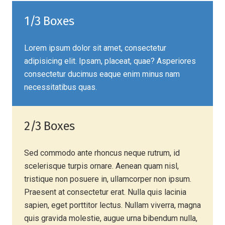
1/3 Boxes
Lorem ipsum dolor sit amet, consectetur
adipisicing elit. Ipsam, placeat, quae? Asperiores
consectetur ducimus eaque enim minus nam
necessitatibus quas.
2/3 Boxes
Sed commodo ante rhoncus neque rutrum, id
scelerisque turpis ornare. Aenean quam nisl,
tristique non posuere in, ullamcorper non ipsum.
Praesent at consectetur erat. Nulla quis lacinia
sapien, eget porttitor lectus. Nullam viverra, magna
quis gravida molestie, augue urna bibendum nulla,