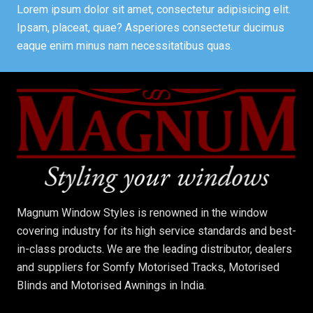
Lorem ipsum dolor sit amet, consectetur adipisicing elit.
Ipsam, placeat, quae? Asperiores consectetur ducimus
eaque enim minus nam necessitatibus quas.
Magnum Window Styles is renowned in the window
covering industry for its high service standards and best-
in-class products. We are the leading distributor, dealers
and suppliers for Somfy Motorised Tracks, Motorised
Blinds and Motorised Awnings in India.