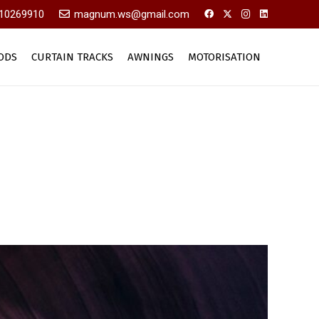
10269910
magnum.ws@gmail.com
ODS
CURTAIN TRACKS
AWNINGS
MOTORISATION